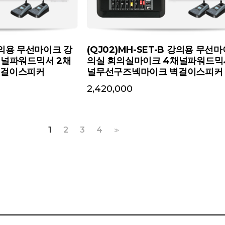
 강의용 무선마이크 강
(QJ02)MH-SET-B 강의용 무선
채널파워드믹서 2채
의실 회의실마이크 4채널파워드믹
벽걸이스피커
널무선구즈넥마이크 벽걸이스피커
2,420,000
1
2
3
4
>>