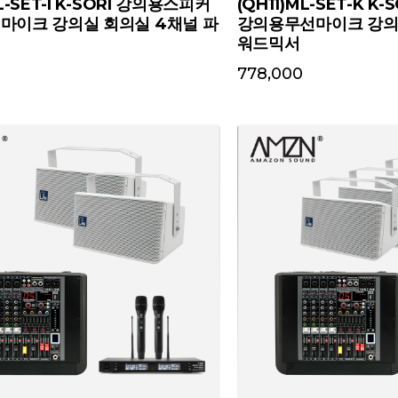
L-SET-I K-SORI 강의용스피커
(QH11)ML-SET-K 
마이크 강의실 회의실 4채널 파
강의용무선마이크 강의
워드믹서
778,000