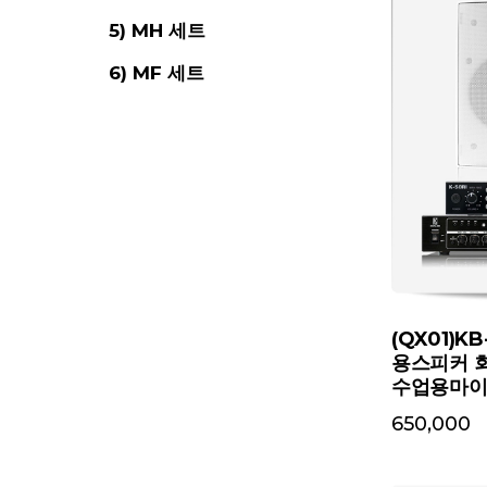
5) MH 세트
6) MF 세트
(QX01)
용스피커 
수업용마
650,000