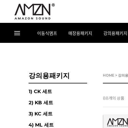
이동식앰프
매장용패키지
강의용패키지
강의용패키지
HOME
>
강의
1) CK 세트
개의 상품
88
2) KB 세트
3) KC 세트
4) ML 세트