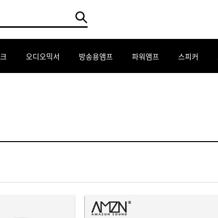
크
오디오믹서
방송용앰프
파워앰프
스피커