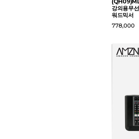
(QH09)M
강의용무선
워드믹서
778,000