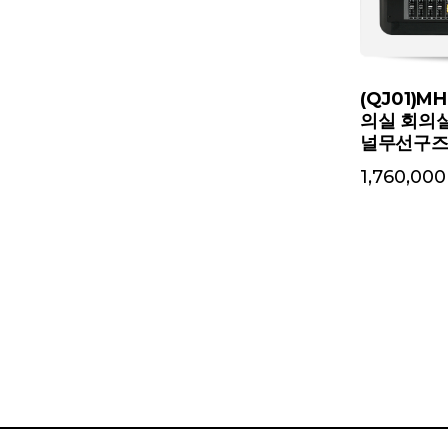
(QJ01)M
의실 회의
널무선구즈
1,760,000