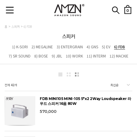
0
홈
스피커
6) FDB
스피커
1) K-SORI
2) MEGALINE
3) ENTERGRAIN
4) GNS
5) EV
6) FDB
7) SR SOUND
8) BOSE
9) JBL
10) WORK
11) INTERM
12) MACKIE
전체
42
개
FDB MINI105 MINI-105 5"x2 2Way Loudspeaker 라
우드 스피커 16옴 80W
570,000