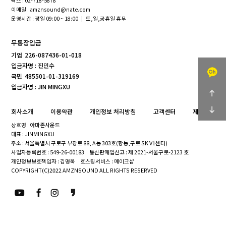
팩스 : 02-718-5878
이메일 : amznsound@nate.com
운영시간 : 평일 09:00 ~ 18:00 | 토,일,공휴일 휴무
무통장입금
기업
226-087436-01-018
입금자명 : 진민수
국민
485501-01-319169
입금자명 : JIN MINGXU
회사소개
이용약관
개인정보 처리방침
고객센터
제휴문의
상호명 : 아마존사운드
대표 : JINMINGXU
주소 : 서울특별시 구로구 부광로 88, A동 303호(항동,구로 SK V1센터)
사업자등록번호 : 549-26-00183
통신판매업신고 : 제 2021-서울구로-2123 호
개인정보보호책임자 : 김명욱
호스팅서비스 : 메이크샵
COPYRIGHT(C)2022 AMZNSOUND ALL RIGHTS RESERVED