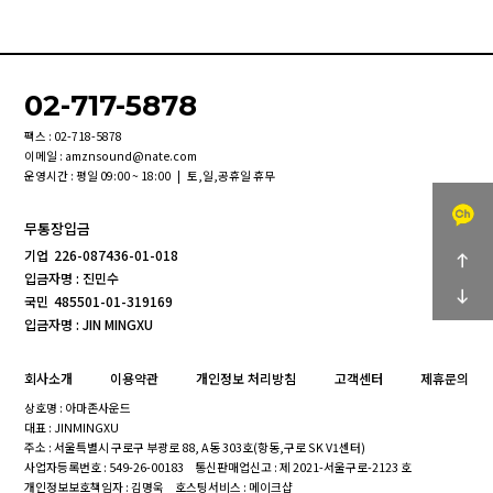
02-717-5878
팩스 : 02-718-5878
이메일 : amznsound@nate.com
운영시간 : 평일 09:00 ~ 18:00 | 토,일,공휴일 휴무
무통장입금
기업
226-087436-01-018
입금자명 : 진민수
국민
485501-01-319169
입금자명 : JIN MINGXU
회사소개
이용약관
개인정보 처리방침
고객센터
제휴문의
상호명 : 아마존사운드
대표 : JINMINGXU
주소 : 서울특별시 구로구 부광로 88, A동 303호(항동,구로 SK V1센터)
사업자등록번호 : 549-26-00183
통신판매업신고 : 제 2021-서울구로-2123 호
개인정보보호책임자 : 김명욱
호스팅서비스 : 메이크샵