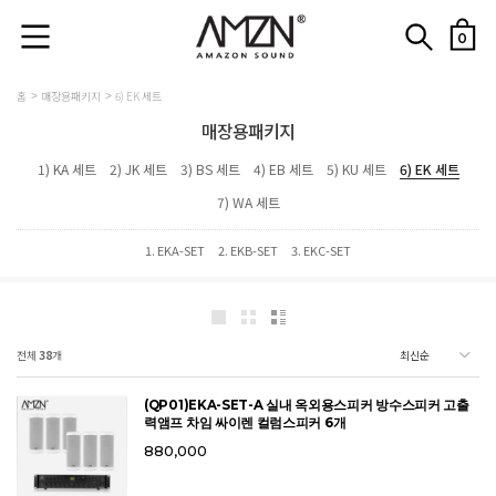
0
홈
매장용패키지
6) EK 세트
매장용패키지
1) KA 세트
2) JK 세트
3) BS 세트
4) EB 세트
5) KU 세트
6) EK 세트
7) WA 세트
1. EKA-SET
2. EKB-SET
3. EKC-SET
전체
38
개
(QP01)EKA-SET-A 실내 옥외용스피커 방수스피커 고출
력앰프 차임 싸이렌 컬럼스피커 6개
880,000