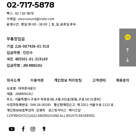
02-717-5878
팩스 : 02-718-5878
이메일 : amznsound@nate.com
운영시간 : 평일 09:00 ~ 18:00 | 토,일,공휴일 휴무
무통장입금
기업
226-087436-01-018
입금자명 : 진민수
국민
485501-01-319169
입금자명 : JIN MINGXU
회사소개
이용약관
개인정보 처리방침
고객센터
제휴문의
상호명 : 아마존사운드
대표 : JINMINGXU
주소 : 서울특별시 구로구 부광로 88, A동 303호(항동,구로 SK V1센터)
사업자등록번호 : 549-26-00183
통신판매업신고 : 제 2021-서울구로-2123 호
개인정보보호책임자 : 김명욱
호스팅서비스 : 메이크샵
COPYRIGHT(C)2022 AMZNSOUND ALL RIGHTS RESERVED