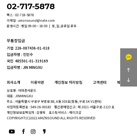
02-717-5878
팩스 : 02-718-5878
이메일 : amznsound@nate.com
운영시간 : 평일 09:00 ~ 18:00 | 토,일,공휴일 휴무
무통장입금
기업
226-087436-01-018
입금자명 : 진민수
국민
485501-01-319169
입금자명 : JIN MINGXU
회사소개
이용약관
개인정보 처리방침
고객센터
제휴문의
상호명 : 아마존사운드
대표 : JINMINGXU
주소 : 서울특별시 구로구 부광로 88, A동 303호(항동,구로 SK V1센터)
사업자등록번호 : 549-26-00183
통신판매업신고 : 제 2021-서울구로-2123 호
개인정보보호책임자 : 김명욱
호스팅서비스 : 메이크샵
COPYRIGHT(C)2022 AMZNSOUND ALL RIGHTS RESERVED