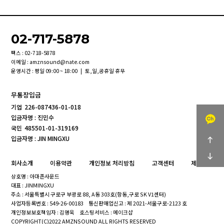
02-717-5878
팩스 : 02-718-5878
이메일 : amznsound@nate.com
운영시간 : 평일 09:00 ~ 18:00 | 토,일,공휴일 휴무
무통장입금
기업
226-087436-01-018
입금자명 : 진민수
국민
485501-01-319169
입금자명 : JIN MINGXU
회사소개
이용약관
개인정보 처리방침
고객센터
제휴문의
상호명 : 아마존사운드
대표 : JINMINGXU
주소 : 서울특별시 구로구 부광로 88, A동 303호(항동,구로 SK V1센터)
사업자등록번호 : 549-26-00183
통신판매업신고 : 제 2021-서울구로-2123 호
개인정보보호책임자 : 김명욱
호스팅서비스 : 메이크샵
COPYRIGHT(C)2022 AMZNSOUND ALL RIGHTS RESERVED