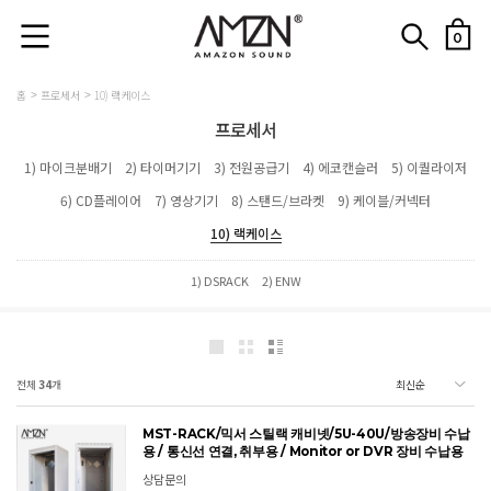
0
홈
프로세서
10) 랙케이스
프로세서
1) 마이크분배기
2) 타이머기기
3) 전원공급기
4) 에코캔슬러
5) 이퀄라이저
6) CD플레이어
7) 영상기기
8) 스탠드/브라켓
9) 케이블/커넥터
10) 랙케이스
1) DSRACK
2) ENW
전체
34
개
MST-RACK/믹서 스틸랙 캐비넷/5U-40U/방송장비 수납
용 / 통신선 연결, 취부용 / Monitor or DVR 장비 수납용
상담문의