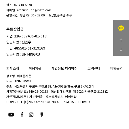
팩스 : 02-718-5878
이메일 : amznsound@nate.com
운영시간 : 평일 09:00 ~ 18:00 | 토,일,공휴일 휴무
무통장입금
기업
226-087436-01-018
입금자명 : 진민수
국민
485501-01-319169
입금자명 : JIN MINGXU
회사소개
이용약관
개인정보 처리방침
고객센터
제휴문의
상호명 : 아마존사운드
대표 : JINMINGXU
주소 : 서울특별시 구로구 부광로 88, A동 303호(항동,구로 SK V1센터)
사업자등록번호 : 549-26-00183
통신판매업신고 : 제 2021-서울구로-2123 호
개인정보보호책임자 : 김명욱
호스팅서비스 : 메이크샵
COPYRIGHT(C)2022 AMZNSOUND ALL RIGHTS RESERVED