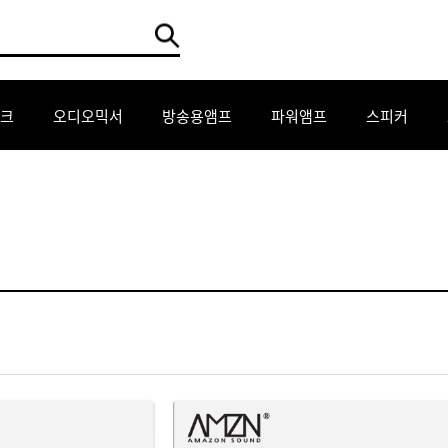
크
오디오믹서
방송용앰프
파워앰프
스피커