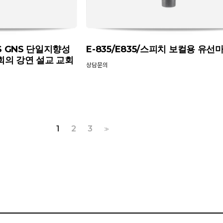
0S GNS 단일지향성
E-835/E835/스피치 보컬용 유선
회의 강연 설교 교회
상담문의
1
2
3
>>