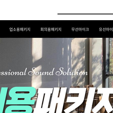
업소용패키지
회의용패키지
무선마이크
유선마이