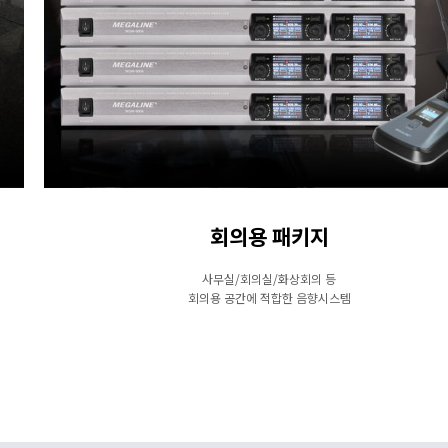
회의용 패키지
사무실/회의실/화상회의 등
회의용 공간에 적합한 음향시스템