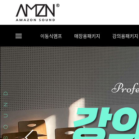
이동식앰프
매장용패키지
강의용패키지