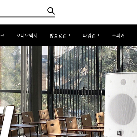
크
오디오믹서
방송용앰프
파워앰프
스피커