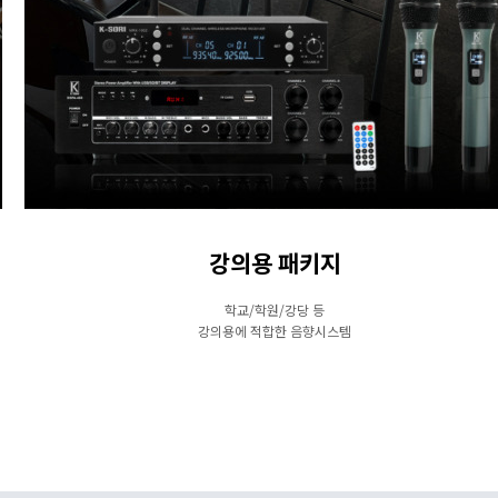
강의용 패키지
학교/학원/강당 등
강의용에 적합한 음향시스템