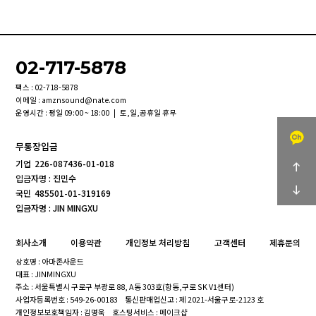
02-717-5878
팩스 : 02-718-5878
이메일 : amznsound@nate.com
운영시간 : 평일 09:00 ~ 18:00 | 토,일,공휴일 휴무
무통장입금
기업
226-087436-01-018
입금자명 : 진민수
국민
485501-01-319169
입금자명 : JIN MINGXU
회사소개
이용약관
개인정보 처리방침
고객센터
제휴문의
상호명 : 아마존사운드
대표 : JINMINGXU
주소 : 서울특별시 구로구 부광로 88, A동 303호(항동,구로 SK V1센터)
사업자등록번호 : 549-26-00183
통신판매업신고 : 제 2021-서울구로-2123 호
개인정보보호책임자 : 김명욱
호스팅서비스 : 메이크샵