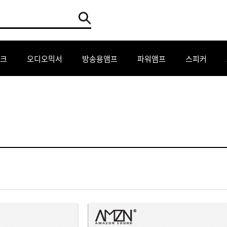
크
오디오믹서
방송용앰프
파워앰프
스피커