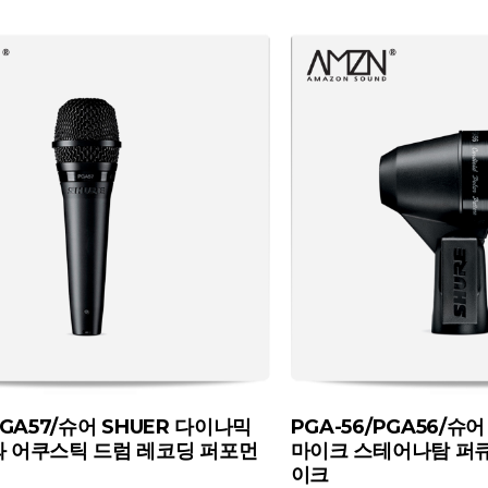
PGA57/슈어 SHUER 다이나믹
PGA-56/PGA56/슈
와 어쿠스틱 드럼 레코딩 퍼포먼
마이크 스테어나탐 퍼큐
이크