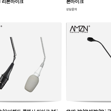
nal 리본마이크
본마이크
상담문의