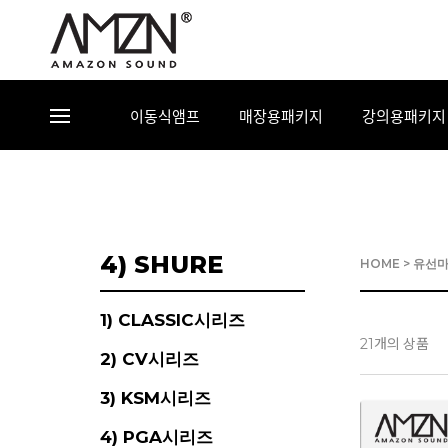
이동식앰프
매장용패키지
강의용패키지
4) SHURE
HOME
>
유선
1) CLASSIC시리즈
개의 상품
21
2) CV시리즈
3) KSM시리즈
4) PGA시리즈