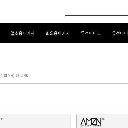
업소용패키지
회의용패키지
무선마이크
유선마이
마이크
>
4) SHURE