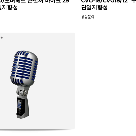
VO/오버헤드 콘덴서 마이크 25`
CVG-18/CVG18/1
일지향성
단일지향성
상담문의