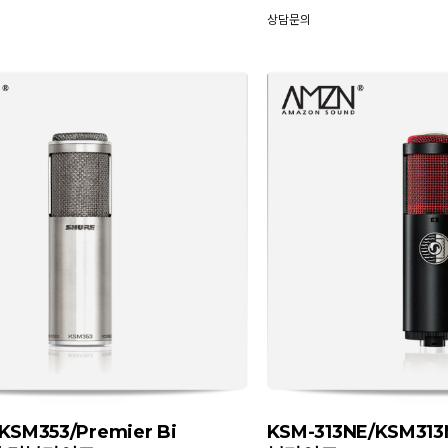
상담문의
KSM353/Premier Bi
KSM-313NE/KSM313N