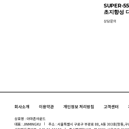
SUPER-5
초지향성 
상담문의
회사소개
이용약관
개인정보 처리방침
고객센터
상호명 : 아마존사운드
대표 : JINMINGXU
주소 : 서울특별시 구로구 부광로 88, A동 303호(항동,구로