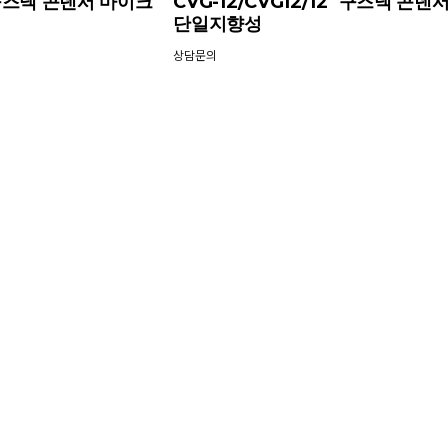
2`구즈넥 콘덴서 마이크
CVG-12/CVG12/12`구즈넥 콘덴
단일지향성
상담문의