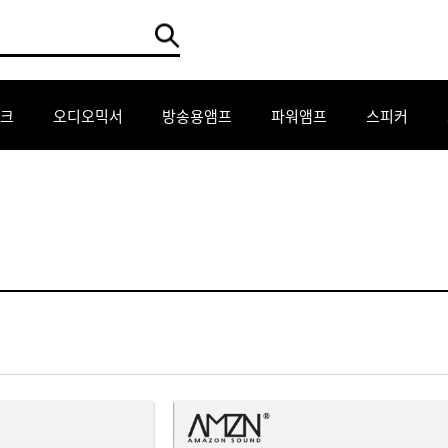
크
오디오믹서
방송용앰프
파워앰프
스피커