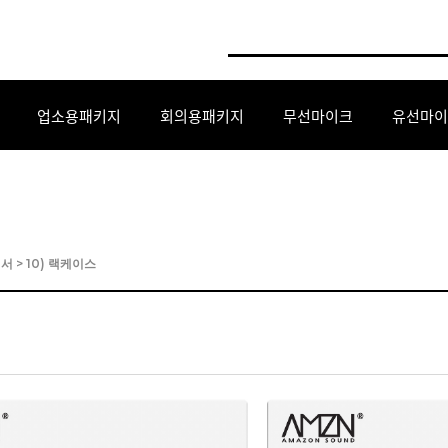
업소용패키지
회의용패키지
무선마이크
유선마이
세서
>
10) 랙케이스