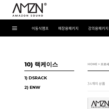
이동식앰프
매장용패키지
강의용패키지
10) 랙케이스
HOME
>
프로
1) DSRACK
개의 상품
34
2) ENW