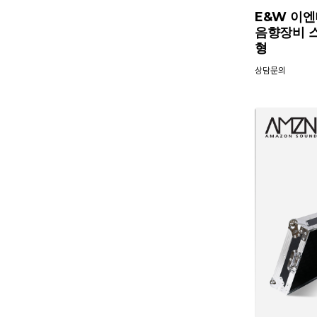
E&W 이엔더
음향장비 
형
상담문의