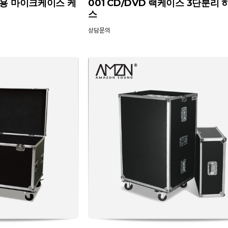
개용 마이크케이스 케
001 CD/DVD 랙케이스 3단분리
스
상담문의