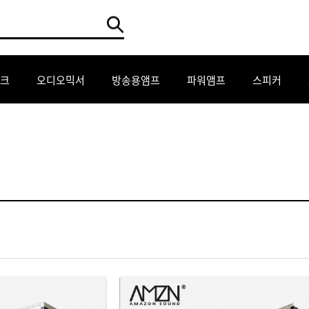
크
오디오믹서
방송용앰프
파워앰프
스피커