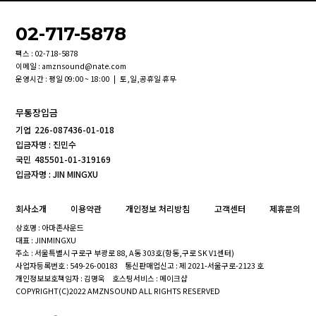
02-717-5878
팩스 : 02-718-5878
이메일 : amznsound@nate.com
운영시간 : 평일 09:00 ~ 18:00 | 토,일,공휴일 휴무
무통장입금
기업
226-087436-01-018
입금자명 : 진민수
국민
485501-01-319169
입금자명 : JIN MINGXU
회사소개
이용약관
개인정보 처리방침
고객센터
제휴문의
상호명 : 아마존사운드
대표 : JINMINGXU
주소 : 서울특별시 구로구 부광로 88, A동 303호(항동,구로 SK V1센터)
사업자등록번호 : 549-26-00183
통신판매업신고 : 제 2021-서울구로-2123 호
개인정보보호책임자 : 김명욱
호스팅서비스 : 메이크샵
COPYRIGHT(C)2022 AMZNSOUND ALL RIGHTS RESERVED